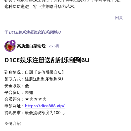
这种层层递进，将下注策略升华为艺术。
回复
于
D1CE娱乐注册送刮刮乐刮到6U
高质量白菜论坛
26 5月
D1CE娱乐注册送刮刮乐刮到6U
到账情况：自测【充值后果自负】
领取方式：注册送刮刮乐刮到6U
安全系数：低
平台资历：未知
会员评分：★☆☆☆☆
申领网址：
https://dice888.vip/
提现要求：最低提现额度为100元
图例介绍