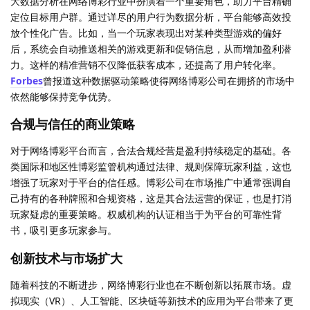
大数据分析在网络博彩行业中扮演着一个重要角色，助力平台精确
定位目标用户群。通过详尽的用户行为数据分析，平台能够高效投
放个性化广告。比如，当一个玩家表现出对某种类型游戏的偏好
后，系统会自动推送相关的游戏更新和促销信息，从而增加盈利潜
力。这样的精准营销不仅降低获客成本，还提高了用户转化率。
Forbes
曾报道这种数据驱动策略使得网络博彩公司在拥挤的市场中
依然能够保持竞争优势。
合规与信任的商业策略
对于网络博彩平台而言，合法合规经营是盈利持续稳定的基础。各
类国际和地区性博彩监管机构通过法律、规则保障玩家利益，这也
增强了玩家对于平台的信任感。博彩公司在市场推广中通常强调自
己持有的各种牌照和合规资格，这是其合法运营的保证，也是打消
玩家疑虑的重要策略。权威机构的认证相当于为平台的可靠性背
书，吸引更多玩家参与。
创新技术与市场扩大
随着科技的不断进步，网络博彩行业也在不断创新以拓展市场。虚
拟现实（VR）、人工智能、区块链等新技术的应用为平台带来了更