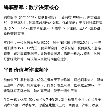
锅底赔率：数学决策核心
锅底赔率（pot odds）提供客观指引：若锅底100筹码，你需跟注
30，则赔率3:1，胜率需超25%才划算。优化策略在于实时计算期望
值（EV）：EV = (胜率 × 锅底) - (1-胜率) × 下注额。正EV下注必跟，
负EV果断弃牌。
实战中，一位玩家面对锅底200、对手加注80（赔率2.5:1），手牌
顺子胜率35%，EV为正，便果断全押，收获全锅。反例频见：忽略
赔率，跟注高赔率弱牌，导致资金蒸发。借助手机App模拟，玩家
可预练此计算，将决策从直觉转为精密运算。
平衡价值与诈唬频率
纯价值下注易被读牌，优化之道在于平衡诈唬：理想频率为⅓，即每
三注中一诈唬。针对紧手（弃牌多）增至40%，松手减至20%。诈
唬选牌宜高牌散牌，如A-高无对，便于击溃中层牌。
生动一幕：锅底150，你持A-7-4杂牌，对手检查后小注，你加注至
锅底1.5倍，对手弃牌。你重复此模式三局，两价值一诈唬，净赢