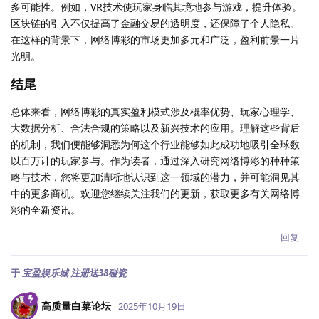
多可能性。例如，VR技术使玩家身临其境地参与游戏，提升体验。
区块链的引入不仅提高了金融交易的透明度，还保障了个人隐私。
在这样的背景下，网络博彩的市场更加多元和广泛，盈利前景一片
光明。
结尾
总体来看，网络博彩的真实盈利模式涉及概率优势、玩家心理学、
大数据分析、合法合规的策略以及新兴技术的应用。理解这些背后
的机制，我们便能够洞悉为何这个行业能够如此成功地吸引全球数
以百万计的玩家参与。作为读者，通过深入研究网络博彩的种种策
略与技术，您将更加清晰地认识到这一领域的潜力，并可能洞见其
中的更多商机。欢迎您继续关注我们的更新，获取更多有关网络博
彩的全新资讯。
回复
于
宝盈娱乐城 注册送38碰瓷
高质量白菜论坛
2025年10月19日