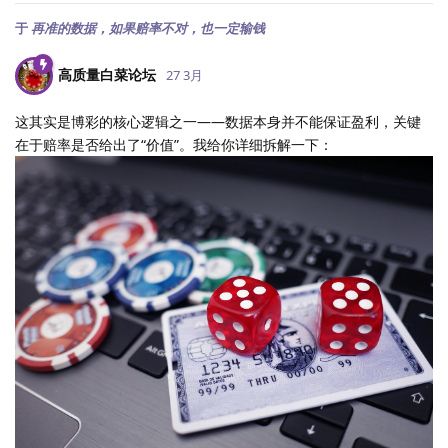
于
再准的数据，如果赔率不对，也一定输钱
高质量白菜论坛
27 3月
这其实是博彩的核心逻辑之一——数据本身并不能保证盈利，关键
在于赔率是否给出了“价值”。我给你详细拆解一下：