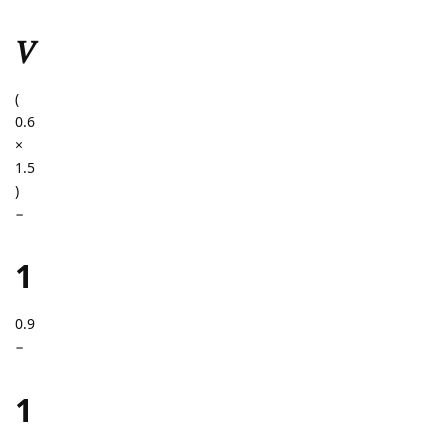
𝑉
(
0.6
×
1.5
)
−
1
0.9
−
1