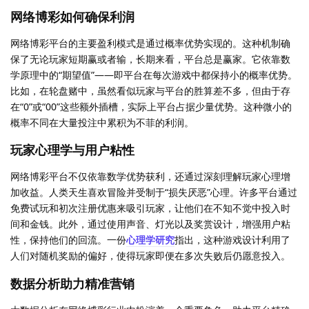
网络博彩如何确保利润
网络博彩平台的主要盈利模式是通过概率优势实现的。这种机制确
保了无论玩家短期赢或者输，长期来看，平台总是赢家。它依靠数
学原理中的“期望值”——即平台在每次游戏中都保持小的概率优势。
比如，在轮盘赌中，虽然看似玩家与平台的胜算差不多，但由于存
在“0”或“00”这些额外插槽，实际上平台占据少量优势。这种微小的
概率不同在大量投注中累积为不菲的利润。
玩家心理学与用户粘性
网络博彩平台不仅依靠数学优势获利，还通过深刻理解玩家心理增
加收益。人类天生喜欢冒险并受制于“损失厌恶”心理。许多平台通过
免费试玩和初次注册优惠来吸引玩家，让他们在不知不觉中投入时
间和金钱。此外，通过使用声音、灯光以及奖赏设计，增强用户粘
性，保持他们的回流。一份
心理学研究
指出，这种游戏设计利用了
人们对随机奖励的偏好，使得玩家即便在多次失败后仍愿意投入。
数据分析助力精准营销