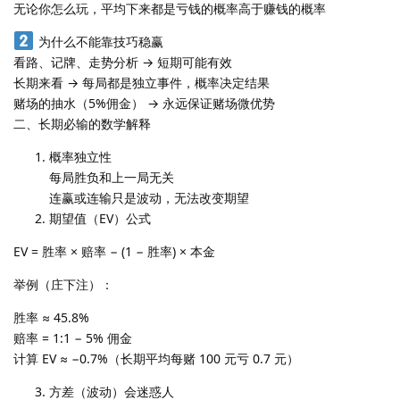
无论你怎么玩，平均下来都是亏钱的概率高于赚钱的概率
为什么不能靠技巧稳赢
看路、记牌、走势分析 → 短期可能有效
长期来看 → 每局都是独立事件，概率决定结果
赌场的抽水（5%佣金） → 永远保证赌场微优势
二、长期必输的数学解释
概率独立性
每局胜负和上一局无关
连赢或连输只是波动，无法改变期望
期望值（EV）公式
EV = 胜率 × 赔率 − (1 − 胜率) × 本金
举例（庄下注）：
胜率 ≈ 45.8%
赔率 = 1:1 − 5% 佣金
计算 EV ≈ −0.7%（长期平均每赌 100 元亏 0.7 元）
方差（波动）会迷惑人