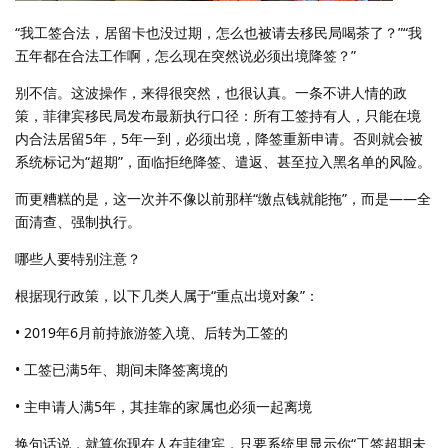
“我工签合法，居留卡也没过期，怎么也被请去移民局喝茶了？”“我
五年都在合法工作啊，怎么现在突然说必须出境降签？”
别不信。这波操作，来得很突然，也很认真。一条不讲人情的政
策，菲律宾移民局发布最新执行口径：所有工签持有人，只能在境
内合法居留5年，5年一到，必须出境，降签重新申请。否则就会被
系统标记为“超期”，面临拒绝降签、遣返、甚至拉入黑名单的风险。
而更糟糕的是，这一次并不像以前那样“缴点钱就能拖”，而是——全
面清查、强制执行。
哪些人要特别注意？
根据现行政策，以下几类人属于“重点出境对象”：
• 2019年6月前持旅游签入境、后转为工签的
• 工签已满5年、期间未降签离境的
• 主申请人满5年，其挂靠的家属也必须一起离境
换句话说，就算你现在人在菲律宾，只要系统里显示你“工签超期未