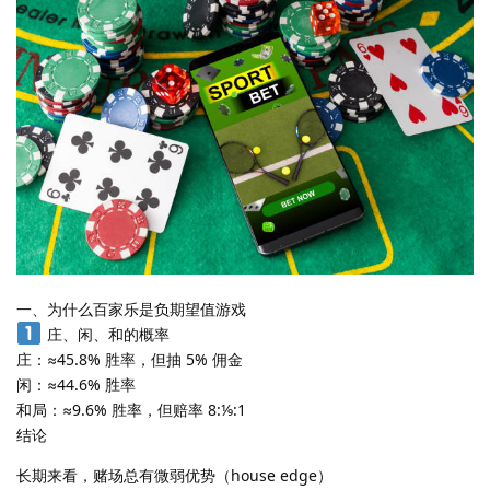
一、为什么百家乐是负期望值游戏
庄、闲、和的概率
庄：≈45.8% 胜率，但抽 5% 佣金
闲：≈44.6% 胜率
和局：≈9.6% 胜率，但赔率 8:⅑:1
结论
长期来看，赌场总有微弱优势（house edge）