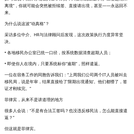
离境”，你就可能会突然被拒续签、直接请出境，甚至——永远回不
来。
为什么说这波“动真格”？
采访多位中介、HR与法律顾问后发现，这次政策执行力度异常坚
决。
• 各地移民办公室已统一口径，按系统数据清查超期人员；
• 即使你人在境内，只要系统标你“逾期”，照样遣返。
一位在宿务工作的同胞告诉我们：“上周我们公司两个IT人员被叫去
移民局，说是年审，结果直接给了‘限期出境通知’。他们都懵了，签
证才刚续完。”
菲律宾，从来不是讲道理的地方
很多人会说：“不是有合法工签吗？也没违反移民法，怎么能直接遣
返？”
但这就是菲律宾。