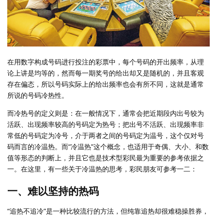
在用数字构成号码进行投注的彩票中，每个号码的开出频率，从理
论上讲是均等的，然而每一期奖号的给出却又是随机的，并且客观
存在偏态，所以号码实际上的给出频率也会有所不同，这就是通常
所说的号码冷热性。
而冷热号的定义则是：在一般情况下，通常会把近期段内出号较为
活跃、出现频率较高的号码定为热号；把出号不活跃、出现频率非
常低的号码定为冷号，介于两者之间的号码定为温号，这个仅对号
码而言的冷温热。而“冷温热”这个概念，也适用于奇偶、大小、和数
值等形态的判断上，并且它也是技术型彩民最为重要的参考依据之
一。在这里，有一些关于冷温热的思考，彩民朋友可参考一二：
一、难以坚持的热码
“追热不追冷”是一种比较流行的方法，但纯靠追热却很难稳操胜券，