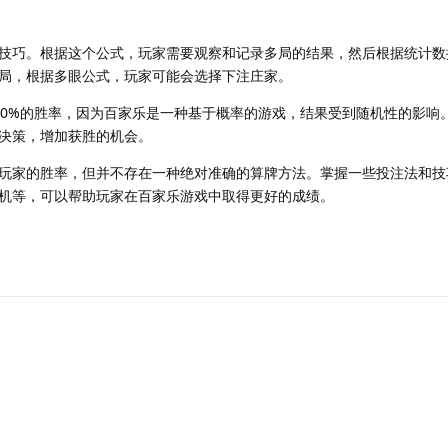
技巧。根据这个公式，玩家需要观察和记录多局的结果，然后根据统计数
局，根据多眼公式，玩家可能会选择下注庄家。
00%的胜率，因为百家乐是一种基于概率的游戏，结果受到随机性的影响
决策，增加获胜的机会。
玩家的胜率，但并不存在一种绝对准确的算牌方法。掌握一些投注法和技
机等，可以帮助玩家在百家乐游戏中取得更好的成绩。