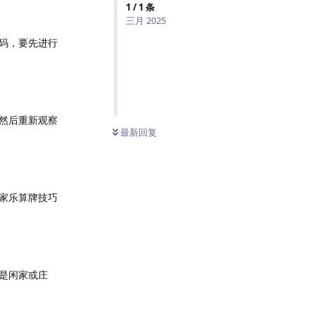
1
/
1
条
三月 2025
码，要先进行
然后重新观察
最新回复
家乐算牌技巧
是闲家或庄