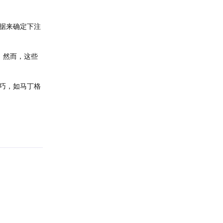
据来确定下注
。然而，这些
巧，如马丁格
回复