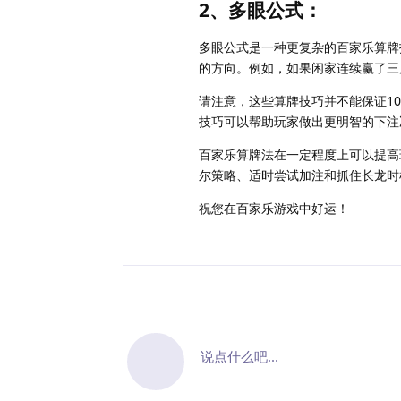
2、多眼公式：
多眼公式是一种更复杂的百家乐算牌
的方向。例如，如果闲家连续赢了三
请注意，这些算牌技巧并不能保证1
技巧可以帮助玩家做出更明智的下注
百家乐算牌法在一定程度上可以提高
尔策略、适时尝试加注和抓住长龙时
祝您在百家乐游戏中好运！
说点什么吧...