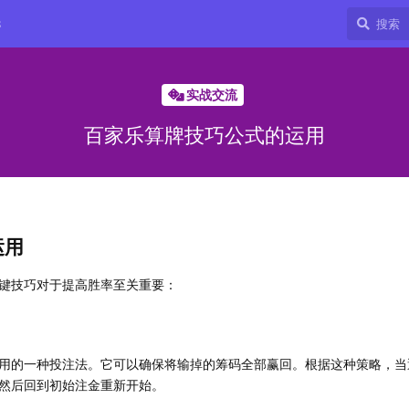
8
实战交流
百家乐算牌技巧公式的运用
运用
键技巧对于提高胜率至关重要：
用的一种投注法。它可以确保将输掉的筹码全部赢回。根据这种策略，当
然后回到初始注金重新开始。