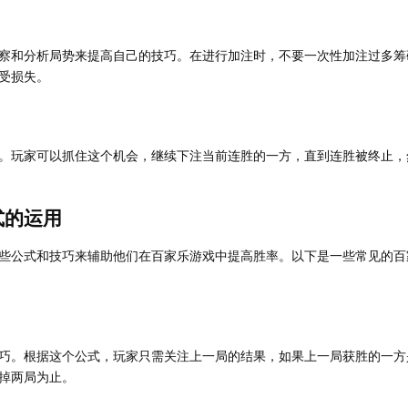
察和分析局势来提高自己的技巧。在进行加注时，不要一次性加注过多筹
受损失。
。玩家可以抓住这个机会，继续下注当前连胜的一方，直到连胜被终止，
式的运用
些公式和技巧来辅助他们在百家乐游戏中提高胜率。以下是一些常见的百
巧。根据这个公式，玩家只需关注上一局的结果，如果上一局获胜的一方
掉两局为止。