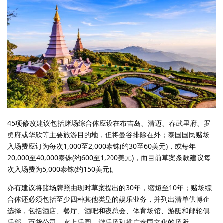
45项修改建议包括赌场综合体应设在布吉岛、清迈、春武里府、罗
勇府或华欣等主要旅游目的地，但将曼谷排除在外；泰国国民赌场
入场费应订为每次1,000至2,000泰铢(约30至60美元)，或每年
20,000至40,000泰铢(约600至1,200美元)，而目前草案条款建议每
次入场费为5,000泰铢(约150美元)。
亦有建议将赌场牌照由现时草案提出的30年，缩短至10年；赌场综
合体还必须包括至少四种其他类型的娱乐业务，并列出清单供博企
选择，包括酒店、餐厅、酒吧和夜总会、体育场馆、游艇和邮轮俱
乐部、百货公司、水上乐园、游乐场和推广泰国文化的场所。