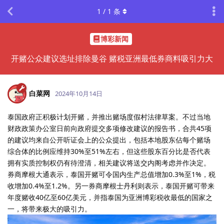
1
/
1
条
博彩新闻
开赌公众建议选址排除曼谷 赌税亚洲最低券商料吸引力大
白菜网
2024年10月14日
泰国政府正积极计划开赌，并推出赌场度假村法律草案。不过当地
财政政策办公室日前向政府提交多项修改建议的报告书，合共45项
的建议均来自公开听证会上的公众提出，包括本地股东佔每个赌场
综合体的比例应维持30%至51%左右，但这些股东百分比是否代表
拥有实质控制权仍有待澄清，相关建议将送交内阁考虑并作决定。
券商摩根大通表示，泰国开赌可令国内生产总值增加0.3%至1%，税
收增加0.4%至1.2%。另一券商摩根士丹利则表示，泰国开赌可带来
年度赌收40亿至60亿美元，并指泰国为亚洲博彩税收最低的国家之
一，将带来极大的吸引力。