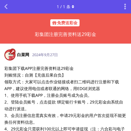
1
/
1
条
免费送彩金
彩集团注册完善资料送29彩金
白菜网
2024年9月27日
彩集团下载APP注册完善资料送29彩金
到账情况：自测【充值后果自负】
领取方式：大家可以点击作业链接或者扫二维码进行注册和下载
APP，建议使用电信或者联通的网络，用EDGE浏览器
1、使用手机下载APP，注册会员账号成为会员。
2、登陆会员账号，点击提款 绑定银行卡账号，29元彩金由系统自
动进行派送。
3、会员注册信息需真实有效，申请29元彩金的用户首次提现不能更
换任何资料信息。
4、29元彩金只需获利100元以上即可申请提现（注：六合彩与电子