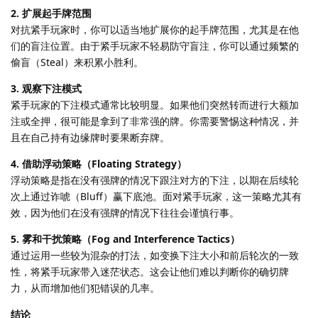
2. 扩展起手牌范围
对抗紧手玩家时，你可以适当地扩展你的起手牌范围，尤其是在他
们的盲注位置。由于紧手玩家不轻易防守盲注，你可以通过频繁的
偷盲（Steal）来积累小胜利。
3. 观察下注模式
紧手玩家的下注模式通常比较明显。如果他们突然转而进行大额加
注或全押，很可能是拿到了非常强的牌。你需要警惕这种情况，并
且在自己持有边缘牌时要果断弃牌。
4. 借助浮动策略（Floating Strategy）
浮动策略是指在没有强牌的情况下跟注对方的下注，以期在后续轮
次上通过诈唬（Bluff）赢下底池。面对紧手玩家，这一策略尤其有
效，因为他们在没有强牌的情况下往往会谨慎行事。
5. 雾和干扰策略（Fog and Interference Tactics）
通过运用一些较为混杂的打法，如变换下注大小和前后轮次的一致
性，将紧手玩家带入迷茫状态。这会让他们难以判断你的确切牌
力，从而增加他们犯错误的几率。
结论