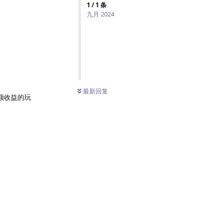
1
/
1
条
九月 2024
最新回复
额收益的玩