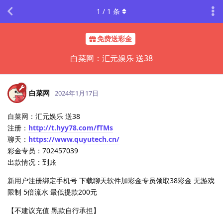
1
/
1
条
免费送彩金
白菜网：汇元娱乐 送38
白菜网
2024年1月17日
白菜网：汇元娱乐 送38
注册：
http://t.hyy78.com/fTMs
聊天：
https://www.quyutech.cn/
彩金专员：702457039
出款情况：到账
新用户注册绑定手机号 下载聊天软件加彩金专员领取38彩金 无游戏
限制 5倍流水 最低提款200元
【不建议充值 黑款自行承担】