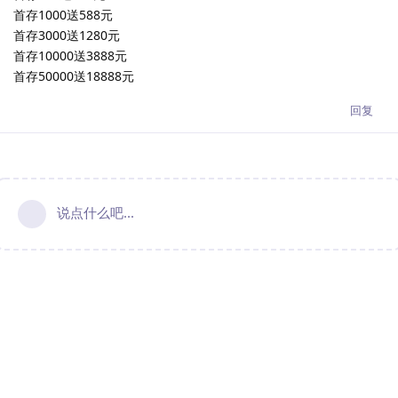
首存1000送588元
首存3000送1280元
首存10000送3888元
首存50000送18888元
回复
说点什么吧...