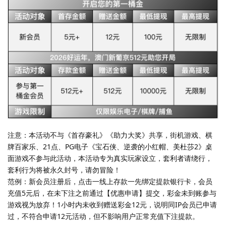
注意：本活动不与《首存豪礼》《助力大奖》共享，街机游戏、棋
牌百家乐、21点、PG电子《宝石侠、逆袭的小红帽、美杜莎2》桌
面游戏不参与此活动，本活动专为真实玩家设立，套利者请绕行，
套利行为将被永久封号，请勿冒险！
范例：新会员注册后，点击一线上存款一先绑定提款银行卡，会员
充值5元后，在未下注之前通过【优惠申请】提交，彩金未到账参与
游戏视为放弃！1小时内未收到赠送彩金12元，说明同IP会员已申请
过，不符合申请12元活动，但不影响用户正常充值下注提款。