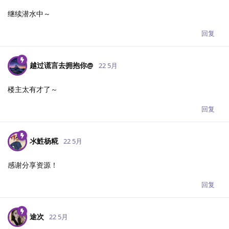
继续潜水中～
回复
越过谎言去拥抱你@
22 5月
楼主太有才了～
回复
氺鮏杨糀
22 5月
感谢分享资源！
回复
途次
22 5月