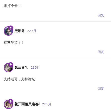
来打个卡～
回复
涟彩寻
22 5月
楼主辛苦了！
回复
第三者ㄟ
22 5月
支持老哥，支持论坛
回复
花开雨落又逢春i
22 5月