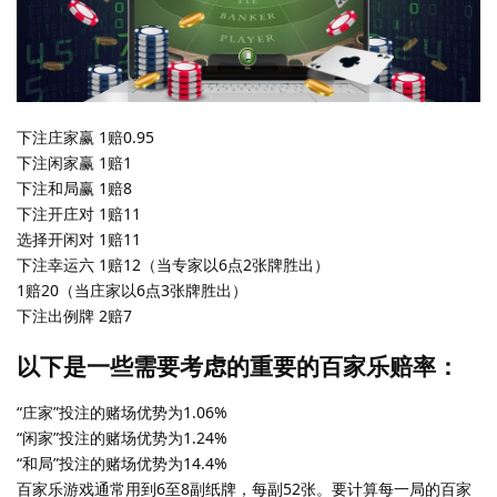
下注庄家赢 1赔0.95
下注闲家赢 1赔1
下注和局赢 1赔8
下注开庄对 1赔11
选择开闲对 1赔11
下注幸运六 1赔12（当专家以6点2张牌胜出）
1赔20（当庄家以6点3张牌胜出）
下注出例牌 2赔7
以下是一些需要考虑的重要的百家乐赔率：
“庄家”投注的赌场优势为1.06%
“闲家”投注的赌场优势为1.24%
“和局”投注的赌场优势为14.4%
百家乐游戏通常用到6至8副纸牌，每副52张。要计算每一局的百家