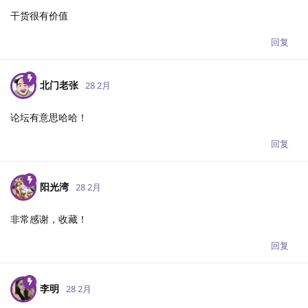
干货很有价值
回复
北门老张
28 2月
论坛有意思哈哈！
回复
阳光湾
28 2月
非常感谢，收藏！
回复
李明
28 2月