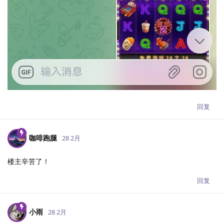
回复
咖啡跑腿
28 2月
楼主辛苦了！
回复
小雨
28 2月