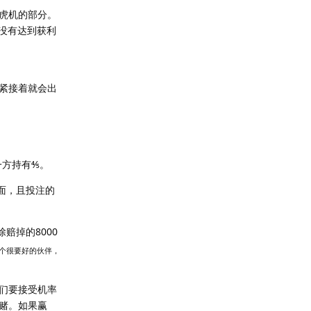
虎机的部分。
没有达到获利
紧接着就会出
一方持有⅘。
面，且投注的
除赔掉的8000
一个很要好的伙伴，
们要接受机率
赌。如果赢