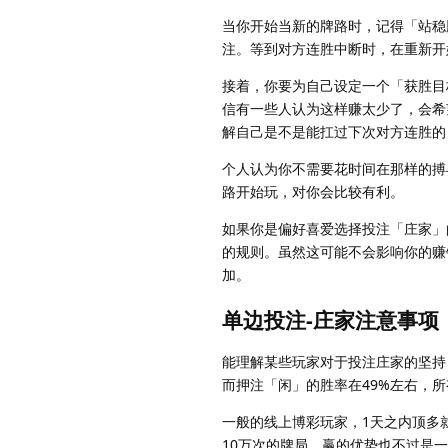
当你开始当新的牌路时，记得「站稳
注。等到对方连胜中断时，在重新开
接着，你要为自己设定一个「获胜目
信有一些人认为这样赚太少了，会希
解自己是不是能扛过下次对方连胜的
个人认为你不需要花时间在那样的搏
路开始玩，对你会比较有利。
如果你是偏好喜爱选择投注「庄家」
的规则。虽然这可能不会影响你的赚
加。
单边投注-庄家注意事项
能理解某些玩家对于投注庄家的坚持
而押注「闲」的胜率在49%左右，
一般的线上博彩玩家，1天之内顶多
10万次的牌局，赢的优势也不过是