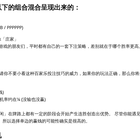
以下的组合混合呈现出来的：
 PPPPPP)
nk「庄家」
游戏的朋友们，平时都有自己的一套下注策略，差别就在于哪个胜率更高
请你不要小看这种百家乐投注技巧的威力，如果你的玩法正确，那么你将
钱)
率约在¼ (没输也没赢)
闲」在牌路上都有一定的阶段会开始产生连胜创造出优势。 尽管你能遇
情。所以选择单边的赢钱的可能性确实是很高的。
机