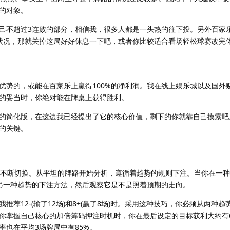
的对象。
己不超过3连败的部分，相信我，很多人都是一头热的往下投。另外百家
状况，那就关掉这局好好休息一下吧，或者你比较适合看场轻松球赛改完
优势的，或能在百家乐上赢得100%的净利润。我在线上娱乐城以及国外
的妥当时，你绝对能在牌桌上获得胜利。
的简化版，在这边我已经提出了它的核心价值，剩下的你就靠自己摸索吧
的关键。
中不断切换。从平坦的牌路开始分析，遵循着趋势的规则下注。当你在一
另一种趋势的下注方法，然后观察它是不是照着预期的走向。
荐12-(输了12场)和8+(赢了8场)时。采用这种技巧，你必须从两种趋
你掌握自己核心的加倍筹码押注时机时，你在最后设定的目标获利大约有6
率也在平均3场牌局中有85%。