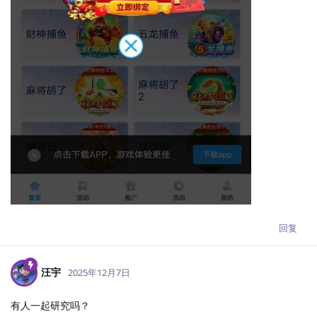
回复
汪宇
2025年12月7日
有人一起研究吗？