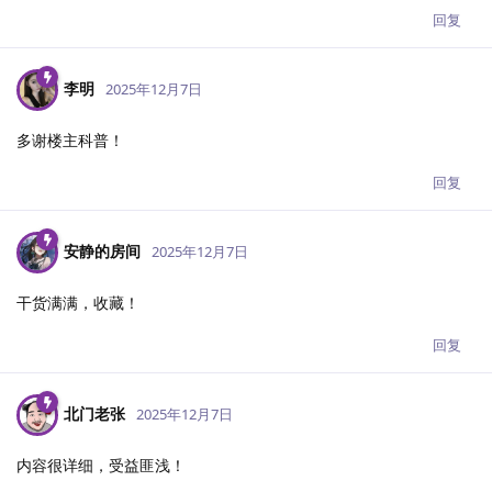
回复
李明
2025年12月7日
多谢楼主科普！
回复
安静的房间
2025年12月7日
干货满满，收藏！
回复
北门老张
2025年12月7日
内容很详细，受益匪浅！