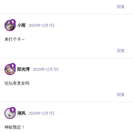
回复
小雨
2025年12月7日
来打个卡～
回复
阳光湾
2025年12月7日
论坛有美女吗
回复
湖风
2025年12月7日
神贴预定！